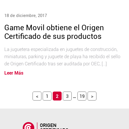
18 de diciembre, 2017
Game Movil obtiene el Origen
Certificado de sus productos
La juguetera especializada en juguetes de construcción,
miniaturas, parking y juguete de playa ha recibido el sello
de Origen Certificado tras ser auditada por OEC, […]
Leer Más
<
1
2
3
…
19
>