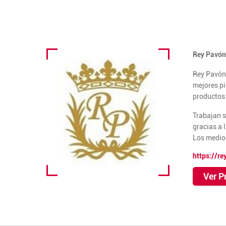
Rey Pavón 
Rey Pavón 
mejores pi
productos 
Trabajan s
gracias a 
Los medios
https://r
Ver P