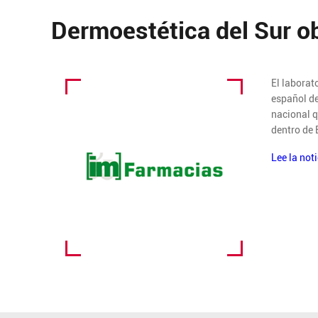
Dermoestética del Sur ob
El laborat
español de
nacional q
dentro de
Lee la not