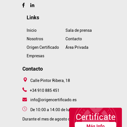
Links
Inicio
Sala de prensa
Nosotros
Contacto
Origen Certificado
Área Privada
Empresas
Contacto
Calle Pintor Ribera, 18
+34 910 885 451
info@origencertificado.es
De 10:00 a 14:00 de lunes a viernes
Certifícate
Durante el mes de agosto cerramos
Más Info